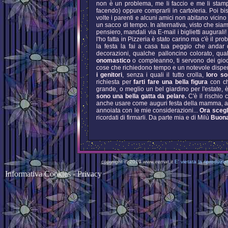
non è un problema, me li faccio e me li stamp
facendo) oppure comprarli in cartoleria. Poi b
volte i parenti e alcuni amici non abitano vicino
un sacco di tempo. In alternativa, visto che siam
pensiero, mandali via E-mail i biglietti augurali
l'ho fatta in Pizzeria è stato carino ma c'è il pr
la festa la fai a casa tua peggio che andar
decorazioni, qualche palloncino colorato, qual
onomastico
o compleanno, ti servono dei gioch
cose che richiedono tempo e un notevole dispe
i genitori
, senza i quali il tutto crolla,
loro so
richiesta per
farti fare una bella figura
con ch
grande, o meglio un bel giardino per l'estate,
sono una bella gatta da pelare.
C'è il rischio
anche usare come auguri festa della mamma, aug
annoiata con le mie considerazioni...
Ora scegli
ricordati di firmarli. Da parte mia e di Milù
Buona
copyright © 2019 www.iremat.it
E' vietata la riproduzion
Informativa Cookies - Privacy