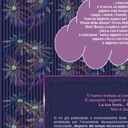
...i tuoi 
e ti serve un biglie
oppure vuoi inviar
I papà, i nonni, i fratell
Vuoi un biglietto auguri per 
Festa della donna? Festa de
Beh! Basta scegliere nell'
clicca con il tast
e seleziona "salva oggetto co
oppure clicca con il t
e appena caricat
Ti hanno invitata al c
E cercando i biglietti d
La tua festa... 
Non è fac
Io ho già partecipato a numerosissime feste
arrabbiata per l’incompleta disorganizzazio
innanzitutto,
disporre del tempo necessario
: 