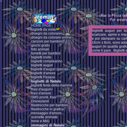
Per la Festa de
Per annive
HOME PAGE
biglietti da visita
biglietti auguri per 
disegni da colorare
scaricare, aprire e i
disegni da colorare online
e poi stampare su carta
canzoni per bambini
16cm x 8cm, sono adatti
giochi gratis
auguri (in qualità grafi
foto animali
come ti pare. Biglietti
fumetti per bambini
biglietti invito
biglietti compleanno
biglietti auguri
biglietti d'auguri speciali
biglietti d'amore
biglietti Pasqua
biglietti di Natale
biglietti festa della mamma
frasi d'auguri
frasi d'amore
SMS pronti, frasi
Disneyland
filastrocche per bambini
filastrocche in grafica
messaggio d'amore...
scenette animate
Irene e Milù
immagini di Natale